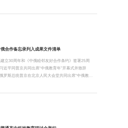
盛和国家富强的重要标志，也是广大人民群众的共同追
落实健康中国战略的重要之举。2026年教育部新春第
作出整体部署，要求强化五育并举、推进五育融合，促进
康中国·五育润心：生态艺术疗愈主题展”正是这样一
。作
对俄合作备忘录列入成果文件清单
立30周年和《中俄睦邻友好合作条约》签署25周
。习近平同普京共同出席“中俄教育年”开幕式并致辞
同俄罗斯总统普京在北京人民大会堂共同出席“中俄教育
书记梅兵应邀出席“中俄教育年”开幕式。华东师范大
东师范大学与俄罗斯“新项目推广战略倡议署”开展合作
统普京访华期间两国元首会晤成果文件清单。 俄罗
和社会综合项目的非盈利机构，由俄罗斯总统普京担任
斯研究中心与俄罗斯战