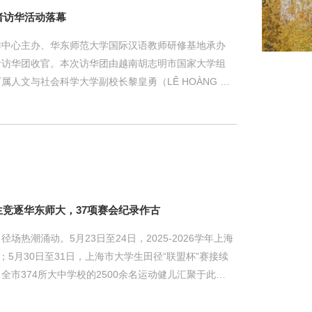
作者访华活动落幕
作中心主办、华东师范大学国际汉语教师研修基地承办
作者访华团收官。本次访华团由越南胡志明市国家大学组
人文与社会科学大学副校长黎皇勇（LÊ HOÀNG D
M THANH HIEN）以及来自越南各高校、附属中小学
的行程中，访华团走进上海高校、深入中小学、探访科
知技术赋能、文教融合的当代中国发展新貌。01 互学
是本次活动的核心主线。访华团先后到访华东师范大
学校和
生竞逐华东师大，37项赛会纪录作古
热潮涌动。5月23日至24日，2025-2026学年上海
；5月30日至31日，上海市大学生田径“联盟杯”赛接续
市374所大中学校的2500余名运动健儿汇聚于此，
度与力量诠释了申城青少年昂扬向上的精神风貌，也为
力。 本次赛事实现了参赛体量与竞技水平的双重飞