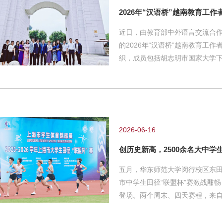
2026年“汉语桥”越南教育工
近日，由教育部中外语言交流合
的2026年“汉语桥”越南教育工
织，成员包括胡志明市国家大学下属
ŨNG）、雒鸿大学校长林成显（LA
的14名教育工作者。 在五天
技前沿、漫步文化地标，多角度感
互鉴，共拓教育新机 教育交流
学、上海外国语大学尚阳外国语
2026-06-16
创历史新高，2500余名大中学
五月，华东师范大学闵行校区东田径场
市中学生田径“联盟杯”赛激战酣畅
登场。两个周末、四天赛程，来自全
在奔跑与跳跃中挥洒汗水，以速
初夏的校园增添了无限生机与活