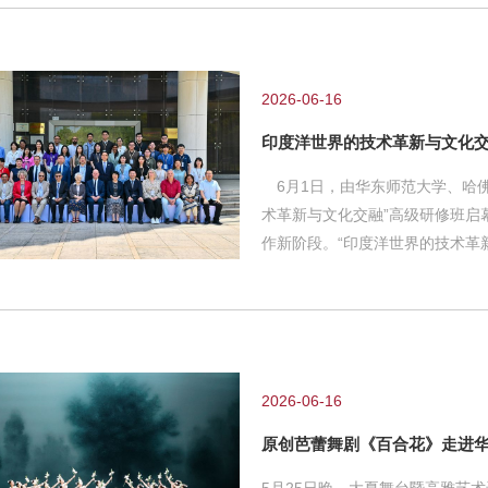
跃。中学生组覆盖全市332所中学
幅高达158.5%，创下历史新高
位运行。两项赛事的
2026-06-16
印度洋世界的技术革新与文化
6月1日，由华东师范大学、哈佛
术革新与文化交融”高级研修班启
作新阶段。“印度洋世界的技术
变迁、殖民港口发展、物种与商
代印太互联互通，研修班议题彰
以印度洋为坐标，跳出西方中心
康奈尔大学、杜克大学、阿育王
东师范大学等海内外数十所高校
2026-06-16
原创芭蕾舞剧《百合花》走进