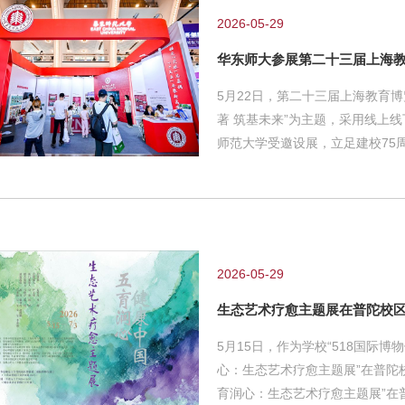
结构与创作理念，强调以“情”为
2026-05-29
华东师大参展第二十三届上海
5月22日，第二十三届上海教育
著 筑基未来”为主题，采用线上
师范大学受邀设展，立足建校75
四五”高质量发展成效，全面展望
彰显华东师大建设引领育人创新
二十三届上海教育博览会 作为
博会主题，深度融合学校发展脉
全方位展现办学实力与使命担
2026-05-29
生态艺术疗愈主题展在普陀校
5月15日，作为学校“518国际博
心：生态艺术疗愈主题展”在普陀
育润心：生态艺术疗愈主题展”