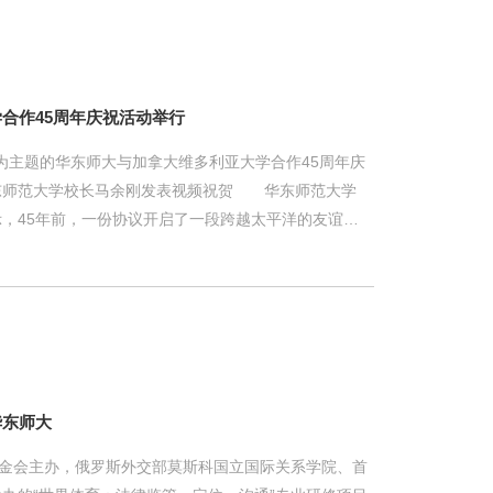
、打印稿，从事科研工作时的手写卡片，以及在校任职
956年7月6日华东师范大学物理系毕业生暨老师合影，
文《利用格林函数
合作45周年庆祝活动举行
”为主题的华东师大与加拿大维多利亚大学合作45周年庆
东师范大学校长马余刚发表视频祝贺 华东师范大学
，45年前，一份协议开启了一段跨越太平洋的友谊。4
长为枝繁叶茂的大树，两校将继续携手，让这份跨越山
章。 华东师大副校长雷启立率代表团一行参加活
宾娜・托马斯（Robina Thomas）、教务长兼学
zabethCroft），两校师生代表、华东师大加拿大不列
华东师大
基金会主办，俄罗斯外交部莫斯科国立国际关系学院、首