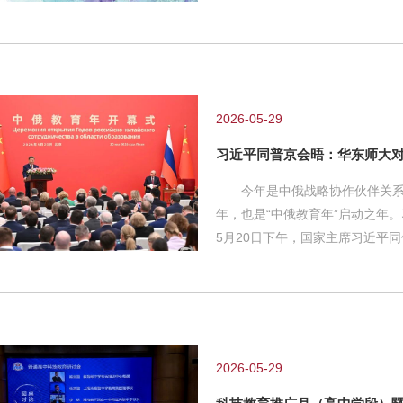
社会文明进步的基础，是民族昌
求。实施心理健康促进行动是贯彻
一会对践行“健康第一”教育理念
学生身心健康、全面发展。 “健
场应运而生的公共心理健康行动
2026-05-29
习近平同普京会晤：华东师大
今年是中俄战略协作伙伴关系建
年，也是“中俄教育年”启动之年
5月20日下午，国家主席习近平
年”开幕式。 华东师范大学党委
学与俄罗斯战略倡议署签署的《华
的谅解备忘录》被列入俄罗斯总
斯战略倡议署是俄实施大型经济
监事会主席。华东师范大学俄罗
2026-05-29