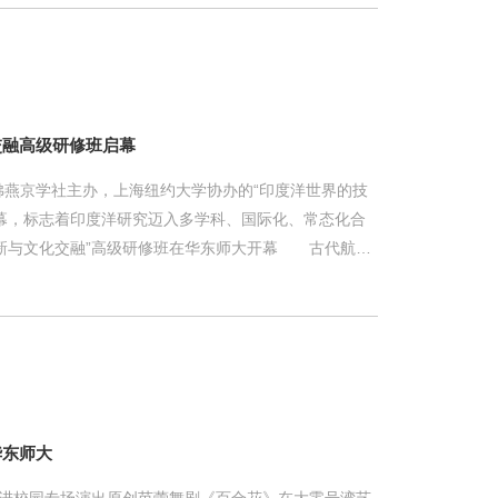
，参赛人数由去年的700余人井喷式增长至1900人，增
；大学生组汇聚42所高校共613名健儿，参赛规模保持高
交融高级研修班启幕
燕京学社主办，上海纽约大学协办的“印度洋世界的技
幕，标志着印度洋研究迈入多学科、国际化、常态化合
革新与文化交融”高级研修班在华东师大开幕 古代航路
品流通、跨海宗教网络、华人迁徙、海洋遗产保护及当
显出印度洋研究已成为全球人文社科前沿热点。学界正
叙事，重新审视全球化起源与亚洲文明演进脉络。
大学、悉尼大学、德蒙福特大学、新加坡国立大学、华
的授课专家与学员齐聚一堂，专业
华东师大