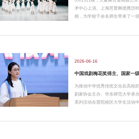
5月25日晚，大夏舞台暨高雅艺
术中心上演。上海芭蕾舞团携历
相，为学校千余名师生带来了一
色经典在足尖上"活"了起来。 
经典短篇小说，该作品曾获茅盾
的成长。本剧由著名作家、原著
导，杨帆作曲，集结了秦立运、
水准荣获第33届俄罗斯贝努瓦
2026-06-16
中国戏剧梅花奖得主、国家一
为推动中华优秀传统文化在高校
剧家协会主办、华东师范大学承办
系列活动在普陀校区大学生活动
走进师大校园，以《成为》为题
身与粤剧结缘的童年记忆讲起，
成长历程。她坦言，戏曲之美“是
个过程，更是一种态度。”在作品