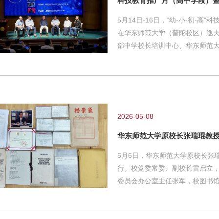
科技教育推广月（高中学段）
5月14日-16日，“幼-小-初-
在华东师范大学（普陀校区）逸
部中学校长培训中心、华东师范
全国的150余位校长和近万名教育
一主题展开深入探讨，旨在加快构建
化科技教育体系，以科技教育“
讨会开幕式由教育部中学校长培
心党支部书记韦保宁主持开幕式
2026-05-08
华东师范大学原校长张瑞琨教
5月6日，华东师范大学原校长张
行。校党委常委、副校长雷启立
委员会办公室主任张军，校图书
手稿文献 张瑞琨教授1956年毕
获苏联科学院列别捷夫物理研究