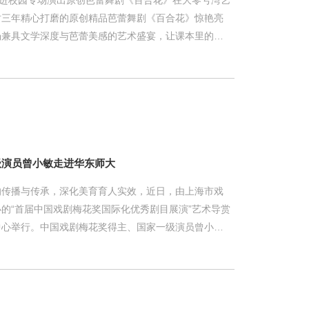
术进校园专场演出原创芭蕾舞剧《百合花》在大零号湾艺
时三年精心打磨的原创精品芭蕾舞剧《百合花》惊艳亮
场兼具文学深度与芭蕾美感的艺术盛宴，让课本里的红
原创芭蕾舞剧《百合花》改编自茹志鹃1958年发表的
先生高度赞誉，入选高中语文教材，陪伴了几代中国人
作者茹志鹃之女王安忆担任编剧，一级编导王舸任总编
萧丽河、崔晓东等国内顶尖主创团队，凭借精湛的艺术
舞蹈奖最佳编舞提名。 演出在
级演员曾小敏走进华东师大
的传播与传承，深化美育育人实效，近日，由上海市戏
的“首届中国戏剧梅花奖国际化优秀剧目展演”艺术导赏
中心举行。中国戏剧梅花奖得主、国家一级演员曾小敏
，与师生分享其艺术人生与创作思考。 曾小敏从自
回顾了自己从佛山三水的一名普通女孩走上粤剧舞台的
用最苛刻的苦换来的”，并鼓励青年学子：“成为，是一
分享环节，曾小敏重点解析了粤剧《白蛇传·情》的情感