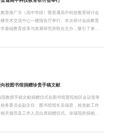
暨普通高中科技教育研讨会举行
高”科技教育推广月（高中学段）暨普通高中科技教育研讨会
夫楼学术交流中心一楼报告厅举行。本次研讨会由教育
大学基础教育改革与发展研究所联合主办，吸引了来自
同仁线上线下参会。与会者围绕“创新培优·贯通衔接”这
幼-小-初-高“纵向衔接、横向协同、全域贯通”的一体
百千万工程”服务于高中学校的科技教育真实落地。 研
训中心党支部书记韦保宁主持。教育部中学校长培训中
 教育
授向校图书馆捐赠珍贵手稿文献
瑞琨教授手稿文献捐赠仪式在图书馆普陀校区会议室举
，校务委员会副主任、图书馆馆长吴瑞君，校老龄工作
馆相关领导及工作人员出席捐赠仪式。张瑞琨所捐相关
业于华东师范大学物理系，后赴苏联留学，于‌1963年
所理论物理副博士学位。此次捐赠的文献包括他在苏联