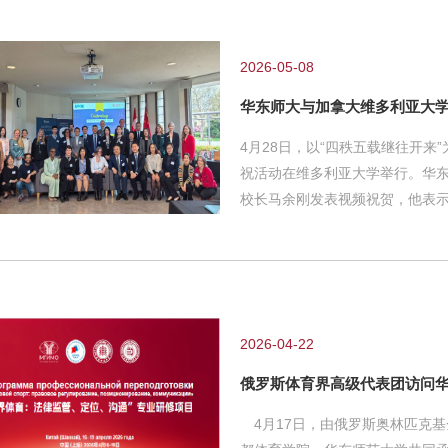
留学期间撰写的博士论文手写稿
期间的讲话稿及相关文件资料。1
后排右8为张瑞琨张瑞琨的博士论
2026-05-08
华东师大与加拿大维多利亚大学
4月28日，以“四秩五载继往开来
祝活动在维多利亚大学举行。华
校长马余刚发表视频祝贺，他表示
5年来，这份友谊从一颗种子，成
海的约定，书写出更加精彩的篇
动。维多利亚大学代理校长兼副校监罗
术副校长伊丽莎白・克罗夫特（Eli
颠哥伦比亚省校友会代表及各界
2026-04-22
俄罗斯体育界高级代表团访问
4月17日，由俄罗斯奥林匹克