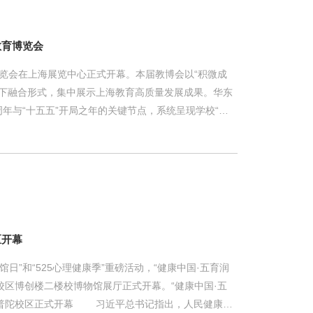
核心重构经典，让传统戏曲与
教育博览会
博览会在上海展览中心正式开幕。本届教博会以“积微成
线下融合形式，集中展示上海教育高质量发展成果。华东
周年与“十五五”开局之年的关键节点，系统呈现学校“十
“十五五”战略布局，重磅展示临港新校区办学新蓝图，
的中国特色世界一流大学的坚定步伐。华东师大参展第
连续多年参展的核心高校，华东师大本次展区紧扣教
络，以图文展板、成果展示、互动体验相结合的形式，
当。华东师大展区现场
区开幕
物馆日”和“525心理健康季”重磅活动，“健康中国·五育润
校区博创楼二楼校博物馆展厅正式开幕。“健康中国·五
在普陀校区正式开幕 习近平总书记指出，人民健康是