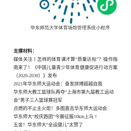
华东师范大学体育场馆管理系统小程序
支撑材料：
媒体关注丨怎样的体育课才算“质量达标”？操作指
南来了！《中国儿童青少年体育健康促进行动方案
（
2020-2030
）》发布
2021
年华东师大运动会：奋发拼搏超越自我
华东师大教工篮球队再夺“上海市第九届教工运动
会”男子三人篮球赛冠军
点燃的不止主火炬！多图直击华东师大运动会
华东师大“校庆跑团”今晨征服
10km
上马！
五金！华东师大“全运健儿”太赞了