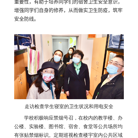
重要性，有助于培养同学们的宿舍卫生安全意识，
增强同学们自身的修养，从而做实卫生防疫，筑牢
安全防线。
走访检查学生寝室的卫生状况和用电安全
学校积极响应禁烟号召，在校内的教学楼、办
公楼、实验楼、图书馆、宿舍、食堂等公共场所均
有张贴禁烟标识。定期巡视检查楼宇室内公共区域