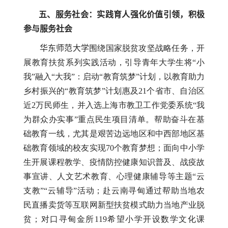
五、服务社会：实践育人强化价值引领，积极
参与服务社会
华东师范大学
围绕国家脱贫攻坚战略任务，开
展教育扶贫系列实践活动，引导青年大学生将“小
我”融入“大我”：启动“教育筑梦”计划，以教育助力
乡村振兴的“教育筑梦”计划惠及21个省市、自治区
近2万民师生，并入选上海市教卫工作党委系统“我
为群众办实事”重点民生项目清单。帮助奋斗在基
础教育一线，尤其是艰苦边远地区和中西部地区基
础教育领域的校友实现
70
个教育梦想；面向中小学
生开展课程教学、疫情防控健康知识普及、战疫故
事宣讲、人文艺术教育、心理健康辅导等主题“云
支教”“云辅导”活动；赴云南寻甸通过帮助当地农
民直播卖货等互联网新型扶贫模式助力当地产业脱
贫；对口寻甸金所
119
希望小学开设数学文化课