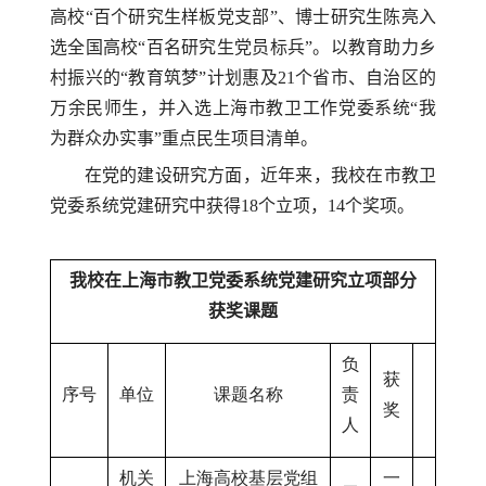
高校“百个研究生样板党支部”、博士研究生陈亮入
选全国高校“百名研究生党员标兵”。以教育助力乡
村振兴的“教育筑梦”计划惠及
21
个省市、自治区的
万余民师生，并入选上海市教卫工作党委系统“我
为群众办实事”重点民生项目清单。
在党的建设研究方面，近年来，我校在
市教卫
党委系统党建研究
中获得
18
个立项，
14
个奖项
。
我校在上海市
教卫党委系统党建研究立项
部分
获奖课题
负
获
序号
单位
课题名称
责
奖
人
机关
上海高校基层党组
一