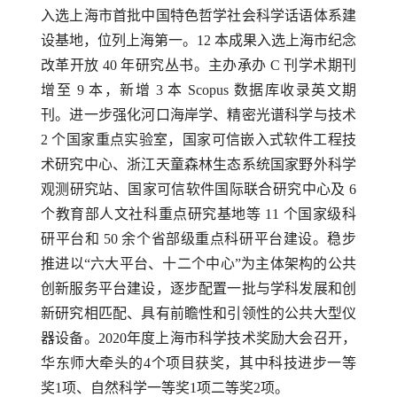
入选上海市首批中国特色哲学社会科学话语体系建
设基地，位列上海第一。
12
本成果入选上海市纪念
改革开放
40
年研究丛书。主办承办
C
刊学术期刊
增至
9
本，新增
3
本
Scopus
数据库收录英文期
刊。进一步强化河口海岸学、精密光谱科学与技术
2
个国家重点实验室，国家可信嵌入式软件工程技
术研究中心、浙江天童森林生态系统国家野外科学
观测研究站、国家可信软件国际联合研究中心及
6
个教育部人文社科重点研究基地等
11
个国家级科
研平台和
50
余个省部级重点科研平台建设。稳步
推进以“六大平台、十二个中心”为主体架构的公共
创新服务平台建设，逐步配置一批与学科发展和创
新研究相匹配、具有前瞻性和引领性的公共大型仪
器设备。
2020
年度上海市科学技术奖励大会召开，
华东师大牵头的
4
个项目获奖，其中科技进步一等
奖
1
项、自然科学一等奖
1
项二等奖
2
项。