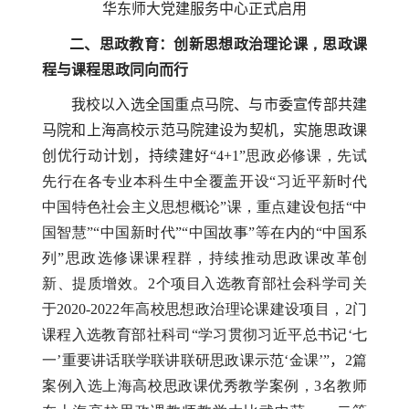
华东师大党建服务中心正式启用
二、思政教育：创新思想政治理论课
，
思政课
程与课程思政同向而行
我校
以入选全国重点马院、与市委宣传部共建
马院和上海高校示范马院建设为契机，实施思政课
创优行动计划，持续建好“
4+1”
思政必修课，
先试
先行在各专业本科生中全覆盖开设“习近平新时代
中国特色社会主义思想概论”课
，重点建设包括“中
国智慧”“中国新时代”“中国故事”等在内的“中国系
列”思政选修课课程群，持续推动思政课改革创
新、提质增效。
2
个项目入选教育部社会科学司关
于
2020-2022
年高校思想政治理论课建设项目，
2
门
课程入选教育部社科司“学习贯彻习近平总书记‘七
一’重要讲话联学联讲联研思政课示范‘金课’”
，
2
篇
案例入选上海高校思政课优秀教学案例，
3
名教师