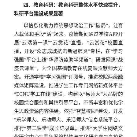
四、教育科研：教育科研整体水平快速提升，
科研平台建设成果显著
以信息化助力传统思想政治工作“破局”，让育
人载体和手段“活”起来。疫情期间通过学校
APP
开
展“云端第一课”“云赏花”直播，“云赏花”校园直
播，开设“众志成城抗击新冠肺炎”专栏，在“学习
强国”平台上线“华师防疫助学频道”，研发网课“战
疫云课堂”，为全国基础教育在线复课贡献师大方
案。开通学校“学习强国”订阅号，推进校院两级融
媒体矩阵建设，推进学生工作专门网络新媒体平台
“
ECNU
学工在线”建设，构建以“易师大”为品牌的
校园综合服务和舆情引导平台，不断丰富和优化学
生思政资源内容供给。依托“智慧校园”建设，开发
“乐学师大、乐动师大、乐活师大”信息系统平台，
推行“第二课堂”成长记录单。推进“大学生网络文
化研究中心”“青年网络舆情与文化研究室”“高校教