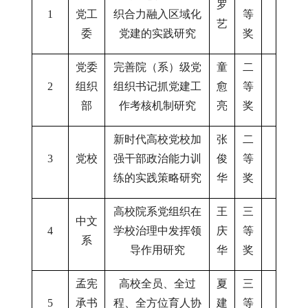
罗
1
党工
织合力融入区域化
等
艺
委
党建的实践研究
奖
党委
完善院（系）级党
童
二
2
组织
组织书记抓党建工
愈
等
部
作考核机制研究
亮
奖
新时代高校党校加
张
二
3
党校
强干部政治能力训
俊
等
练的实践策略研究
华
奖
高校院系党组织在
王
三
中文
4
学校治理中发挥领
庆
等
系
导作用研究
华
奖
孟宪
高校全员、全过
夏
三
5
承书
程、全方位育人协
建
等