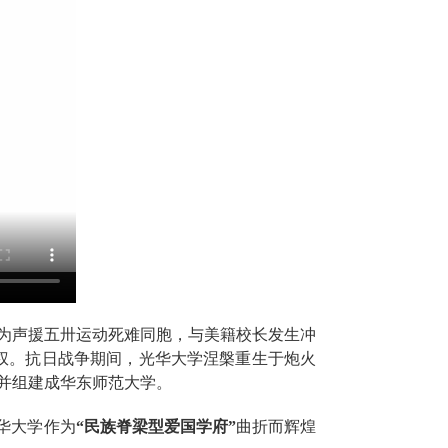
为声援五卅运动死难同胞，与美籍校长发生冲
权。抗日战争期间，光华大学涅槃重生于炮火
合并组建成华东师范大学。
华大学作为
“民族脊梁型爱国学府”
曲折而辉煌