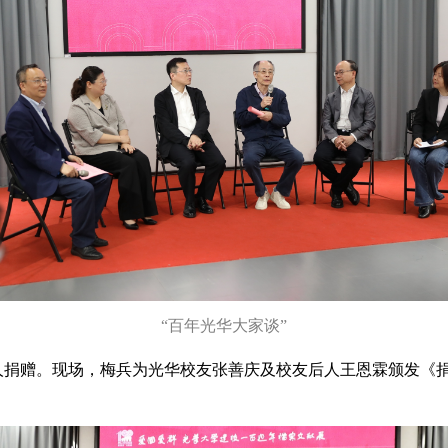
“百年光华大家谈”
赠。现场，梅兵为光华校友张善庆及校友后人王恩霖颁发《捐赠